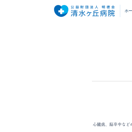
ホ
心臓病、脳卒中など