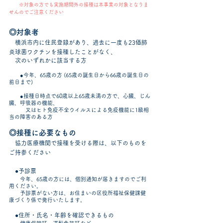
※対象の方でも実施期間外の接種は本事業の対象となりま
せんのでご注意ください
◎対象者
横浜市内に住民登録があり、過去に一度も23価肺
炎球菌ワクチンを接種したことがなく、
次のいずれかに該当する方
●今年、65歳の方 (65歳の誕生日から66歳の誕生日の
前日まで)
●接種日時点で60歳以上65歳未満の方で、心臓、じん
臓、呼吸器の機能、
又はヒト免疫不全ウイルスによる免疫機能に1級相
当の障害のある方
◎接種に必要なもの
協力医療機関で接種を受ける際は、以下のものを
ご持参ください
●予診票
今年、65歳の方には、個別通知が届きますのでご利
用ください。
予診票がない方は、お住まいの区役所福祉保健課健
康づくり係で発行いたします。
●住所・氏名・年齢を確認できるもの