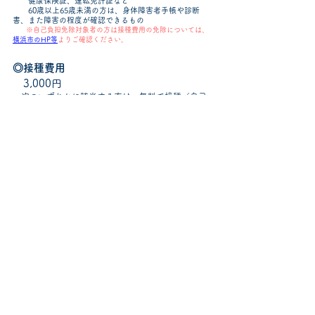
健康保険証、運転免許証など
60歳以上65歳未満の方は、身体障害者手帳や診断
書、また障害の程度が確認できるもの
※自己負担免除対象者の方は接種費用の免除については、
横浜市のHP等
よりご確認ください。
◎接種費用
3,000円
次のいずれかに該当する方は、無料で接種（自己
負担免除）を受けることができます。
●ご本人を含む同じ世帯にいる方全員が市民税非課税
の方
●生活保護を受けている方（生活扶助基準の見直しに
より保護廃止となった方を含む）
●中国残留邦人等の方で、支援給付を受けている方
◎接種間隔
成人用肺炎球菌ワクチン接種の間隔は5年です。
5年前に接種を受けた方の、当院での接種費用は
8000円です。